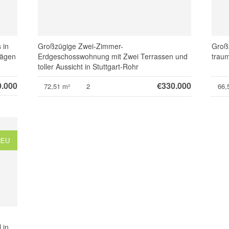
 in
Großzügige Zwei-Zimmer-
Groß
rägen
Erdgeschosswohnung mit Zwei Terrassen und
traum
toller Aussicht in Stuttgart-Rohr
0.000
€
330.000
72,51 m²
2
66,
NEU
 in