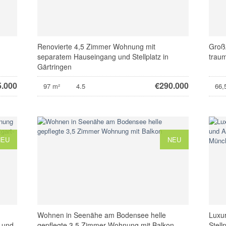
Renovierte 4,5 Zimmer Wohnung mit
Groß
separatem Hauseingang und Stellplatz in
traum
Gärtringen
5.000
€
290.000
97 m²
4.5
66,
NEU
NEU
Wohnen in Seenähe am Bodensee helle
Luxu
 und
gepflegte 3,5 Zimmer Wohnung mit Balkon
Stell