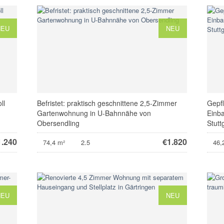
NEU
NEU
ll
Befristet: praktisch geschnittene 2,5-Zimmer
Gepf
Gartenwohnung in U-Bahnnähe von
Einb
Obersendling
Stutt
1.240
€
1.820
74,4 m²
2.5
46,
NEU
NEU