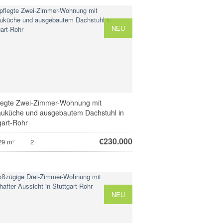
NEU
legte Zwei-Zimmer-Wohnung mit
auküche und ausgebautem Dachstuhl in
gart-Rohr
€
230.000
29 m²
2
NEU