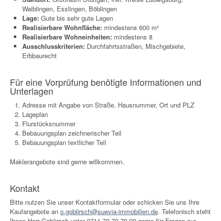
Waiblingen, Esslingen, Böblingen
Lage:
Gute bis sehr gute Lagen
Realisierbare Wohnfläche:
mindestens 600 m²
Realisierbare Wohneinheiten:
mindestens 8
Ausschlusskriterien:
Durchfahrtsstraßen, Mischgebiete,
Erbbaurecht
Für eine Vorprüfung benötigte Informationen und
Unterlagen
Adresse mit Angabe von Straße, Hausnummer, Ort und PLZ
Lageplan
Flurstücksnummer
Bebauungsplan zeichnerischer Teil
Bebauungsplan textlicher Teil
Maklerangebote sind gerne willkommen.
Kontakt
Bitte nutzen Sie unser Kontaktformular oder schicken Sie uns Ihre
Kaufangebote an
o.goblirsch@suevia-immobilien.de
. Telefonisch steht
Ihnen Herr Goblirsch unter 0711-70 70 79 90
gerne für Fragen zur