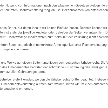
 der Nutzung von Informationen nach den allgemeinen Gesetzen bleiben hiervo
iner konkreten Rechtsverletzung möglich. Bei Bekanntwerden von entspreche
tes Dritter, auf deren Inhalte wir keinen Einfluss haben. Deshalb können wir
ten ist stets der jeweilige Anbieter oder Betreiber der Seiten verantwortlich.
rüft. Rechtswidrige Inhalte waren zum Zeitpunkt der Verlinkung nicht erkennb
rlinkten Seiten ist jedoch ohne konkrete Anhaltspunkte einer Rechtsverletzun
ks umgehend entfernen.
lte und Werke auf diesen Seiten unterliegen dem deutschen Urheberrecht. Die V
n des Urheberrechtes bedürfen der schriftlichen Zustimmung des jeweiligen A
kommerziellen Gebrauch gestattet.
Betreiber erstellt wurden, werden die Urheberrechte Dritter beachtet. Insbeson
ne Urheberrechtsverletzung aufmerksam werden, bitten wir um einen entspre
lte umgehend entfernen.