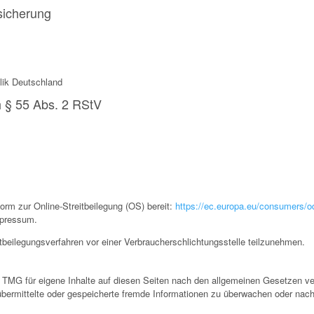
sicherung
lik Deutschland
h § 55 Abs. 2 RStV
orm zur Online-Streitbeilegung (OS) bereit:
https://ec.europa.eu/consumers/o
mpressum.
reitbeilegungsverfahren vor einer Verbraucherschlichtungsstelle teilzunehmen.
 TMG für eigene Inhalte auf diesen Seiten nach den allgemeinen Gesetzen ve
, übermittelte oder gespeicherte fremde Informationen zu überwachen oder nac