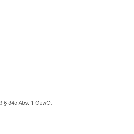
äß
§ 34c Abs. 1 GewO: