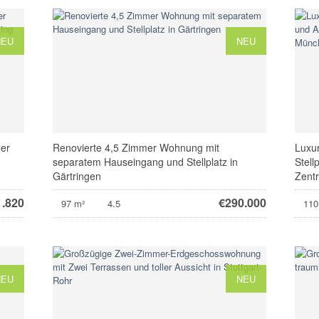
NEU
NEU
mer
Renovierte 4,5 Zimmer Wohnung mit
Luxu
separatem Hauseingang und Stellplatz in
Stell
Gärtringen
Zent
1.820
€
290.000
97 m²
4.5
110
NEU
NEU