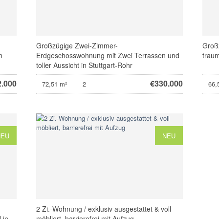
Großzügige Zwei-Zimmer-
Groß
n
Erdgeschosswohnung mit Zwei Terrassen und
traum
toller Aussicht in Stuttgart-Rohr
2.000
€
330.000
72,51 m²
2
66,
NEU
NEU
2 Zi.-Wohnung / exklusiv ausgestattet & voll
 in
möbliert, barrierefrei mit Aufzug