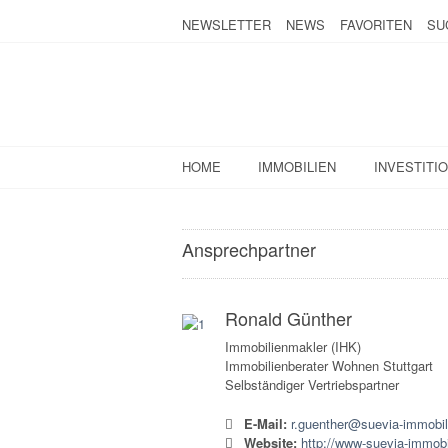
NEWSLETTER
NEWS
FAVORITEN
SU
HOME
IMMOBILIEN
INVESTITI
Ansprechpartner
Ronald Günther
Immobilienmakler (IHK)
Immobilienberater Wohnen Stuttgart
Selbständiger Vertriebspartner
E-Mail:
r.guenther@suevia-immobil
Website:
http://www-suevia-immobi