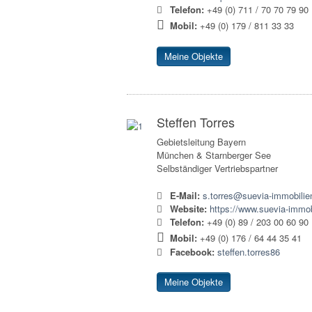
Telefon:
+49 (0) 711 / 70 70 79 90
Mobil:
+49 (0) 179 / 811 33 33
Meine Objekte
Steffen Torres
Gebietsleitung Bayern
München & Starnberger See
Selbständiger Vertriebspartner
E-Mail:
s.torres@suevia-immobilie
Website:
https://www.suevia-immob
Telefon:
+49 (0) 89 / 203 00 60 90
Mobil:
+49 (0) 176 / 64 44 35 41
Facebook:
steffen.torres86
Meine Objekte