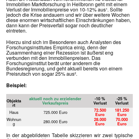
Immobilien Marktforschung in Heilbronn geht mit einem
Verlust der Immobilienpreise von 10-12% aus¹
. Sollte
jedoch die Krise andauern und wir über weitere Wochen
diese enormen wirtschaftlichen Einschränkungen haben,
dann kann der Preisverfall sogar noch deutlicher
eintreten.
Hierzu sind sich im Besonderen auch Analysten des
Forschungsinstitutes Empirica einig, denn der
Zusammenhang einer Rezession ist äußerst eng
verbunden mit den Immobilienpreisen. Das
Forschungsinstitut berät unter anderem die
Bundesregierung, und geht aktuell bereits von einem
Preisrutsch von sogar 25% aus².
Beispiel:
aktuell noch zu erzielender
-10 %
-25 %
Objekta
Verkaufspreis
Verlust
Verlust
rt
72.500
181.250
Haus
725.000 Euro
Euro
Euro
Wohnun
28.000
70.000
280.000 Euro
g
Euro
Euro
In der abgebildeten Tabelle skizzieren wir zwei typische