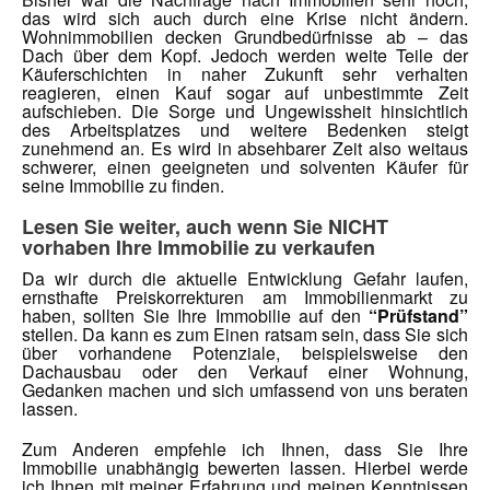
das wird sich auch durch eine Krise nicht ändern.
Wohnimmobilien decken Grundbedürfnisse ab – das
Dach über dem Kopf. Jedoch werden weite Teile der
Käuferschichten in naher Zukunft sehr verhalten
reagieren, einen Kauf sogar auf unbestimmte Zeit
aufschieben. Die Sorge und Ungewissheit hinsichtlich
des Arbeitsplatzes und weitere Bedenken steigt
zunehmend an. Es wird in absehbarer Zeit also weitaus
schwerer, einen geeigneten und solventen Käufer für
seine Immobilie zu finden.
Lesen Sie weiter, auch wenn Sie NICHT
vorhaben Ihre Immobilie zu verkaufen
Da wir durch die aktuelle Entwicklung Gefahr laufen,
ernsthafte Preiskorrekturen am Immobilienmarkt zu
haben, sollten Sie Ihre Immobilie auf den
“Prüfstand”
stellen. Da kann es zum Einen ratsam sein, dass Sie sich
über vorhandene Potenziale, beispielsweise den
Dachausbau oder den Verkauf einer Wohnung,
Gedanken machen und sich umfassend von uns beraten
lassen.
Zum Anderen empfehle ich Ihnen, dass Sie Ihre
Immobilie unabhängig bewerten lassen. Hierbei werde
ich Ihnen mit meiner Erfahrung und meinen Kenntnissen