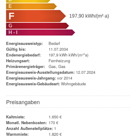
E
F
197,90
kWh/(m²·a)
G
H - I
Energieausweistyp:
Bedarf
Gültig bis:
11.07.2034
Endenergiebedarf:
197,9 kWh kWh/(m²*a)
Heizungsart:
Fernheizung
Primärenergieträger:
Gas, Gas
Energieausweis-Ausstellungsdatum:
12.07.2024
Energieausweis-Jahrgang:
vor 2014
Energieausweis-Gebäudeart:
Wohngebäude
Preisangaben
Kaltmiete:
1.650 €
Monatl. Nebenkosten:
170 €
Anzahl Außenstellplätze:
1
Warmmiete:
1.820 €