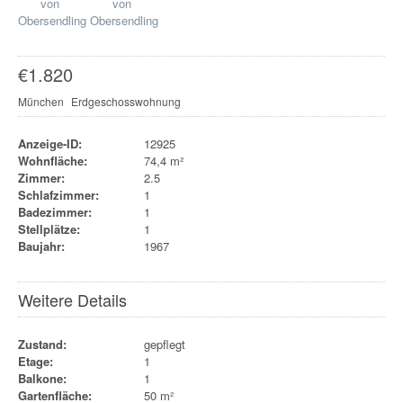
€
1.820
München
Erdgeschosswohnung
Anzeige-ID:
12925
Wohnfläche:
74,4 m²
Zimmer:
2.5
Schlafzimmer:
1
Badezimmer:
1
Stellplätze:
1
Baujahr:
1967
Weitere Details
Zustand:
gepflegt
Etage:
1
Balkone:
1
Gartenfläche:
50 m²