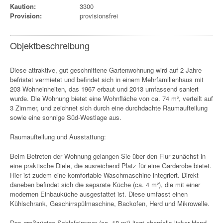
Kaution:
3300
Provision:
provisionsfrei
Objektbeschreibung
Diese attraktive, gut geschnittene Gartenwohnung wird auf 2 Jahre
befristet vermietet und befindet sich in einem Mehrfamilienhaus mit
203 Wohneinheiten, das 1967 erbaut und 2013 umfassend saniert
wurde. Die Wohnung bietet eine Wohnfläche von ca. 74 m², verteilt auf
3 Zimmer, und zeichnet sich durch eine durchdachte Raumaufteilung
sowie eine sonnige Süd-Westlage aus.
Raumaufteilung und Ausstattung:
Beim Betreten der Wohnung gelangen Sie über den Flur zunächst in
eine praktische Diele, die ausreichend Platz für eine Garderobe bietet.
Hier ist zudem eine komfortable Waschmaschine integriert. Direkt
daneben befindet sich die separate Küche (ca. 4 m²), die mit einer
modernen Einbauküche ausgestattet ist. Diese umfasst einen
Kühlschrank, Geschirrspülmaschine, Backofen, Herd und Mikrowelle.
Das großzügige Schlafzimmer (ca. 18 m²) liegt ebenfalls linker Hand