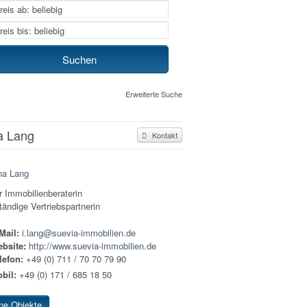
Erweiterte Suche
a Lang
Kontakt
r Immobilienberaterin
tändige Vertriebspartnerin
Mail:
i.lang@suevia-immobilien.de
bsite:
http://www.suevia-immobilien.de
lefon:
+49 (0) 711 / 70 70 79 90
bil:
+49 (0) 171 / 685 18 50
ne Objekte