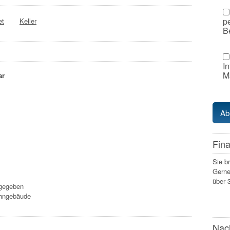
p
et
Keller
B
I
Ma
ar
Fin
Sie b
Gerne
über 
ngegeben
hngebäude
Nac