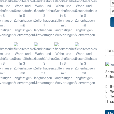
Ilon
Senio
Selbs
E-
We
Te
Mo
Mei