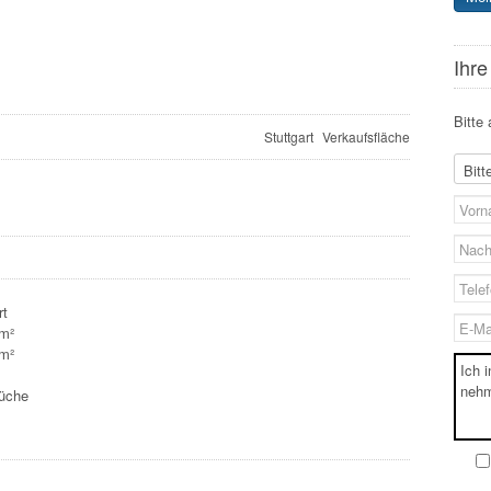
Ihre
Bitte 
Stuttgart
Verkaufsfläche
rt
 m²
 m²
üche