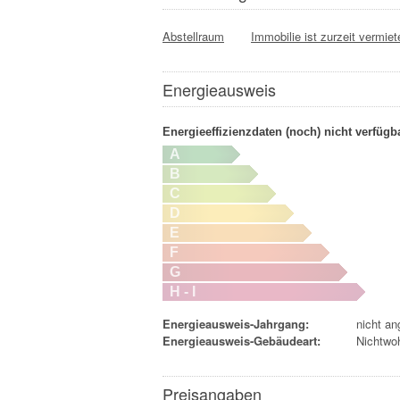
Abstellraum
Immobilie ist zurzeit vermiet
Energieausweis
Energieeffizienzdaten (noch) nicht verfügb
A
B
C
D
E
F
G
H - I
Energieausweis-Jahrgang:
nicht a
Energieausweis-Gebäudeart:
Nichtwo
Preisangaben