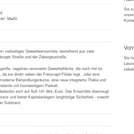
Sie s
 €
unser
inkl. MwSt.
Konta
Vor
 ein vielseitiges Gewerbeensemble, bestehend aus zwei
sburger Straße und der Zabergäustraße.
Sie h
Lasse
roße, nagelneu renovierte Gewerbefläche, die noch frei ist.
sobal
, da sie direkt neben der Fressnapf-Filiale liegt., oder eine
t moderne Behandlungsräume, eine neue integrierte Theke und
 Ambiente mit hochwertigem Parkett.
belaufen sich auf Soll 191.964,-Euro. Das Ensemble überzeugt
stanz und bietet Kapitalanlegern langfristige Sicherheit - sowohl
der Substanz.