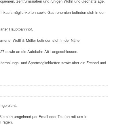
bequemen, zentrumsnahen und ruhigen Wohn und Gechäftslage.
Einkaufsmöglichkeiten sowie Gastronomien befinden sich in der
garter Hauptbahnhof.
mens, Wolff & Müller befinden sich in der Nähe.
B27 sowie an die Autobahn A81 angeschlossen.
Naherholungs- und Sportmöglichkeiten sowie über ein Freibad und
hgereicht.
ie sich umgehend per Email oder Telefon mit uns in
 Fragen.