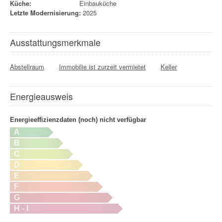
Küche:
Einbauküche
Letzte Modernisierung:
2025
Ausstattungsmerkmale
Abstellraum
Immobilie ist zurzeit vermietet
Keller
Energieausweis
Energieeffizienzdaten (noch) nicht verfügbar
A
B
C
D
E
F
G
H - I