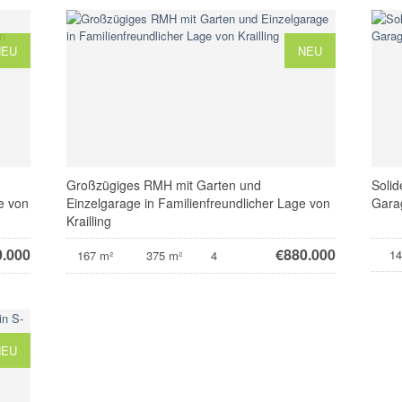
NEU
NEU
Großzügiges RMH mit Garten und
Solid
e von
Einzelgarage in Familienfreundlicher Lage von
Garag
Krailling
0.000
€
880.000
14
167 m²
375 m²
4
NEU